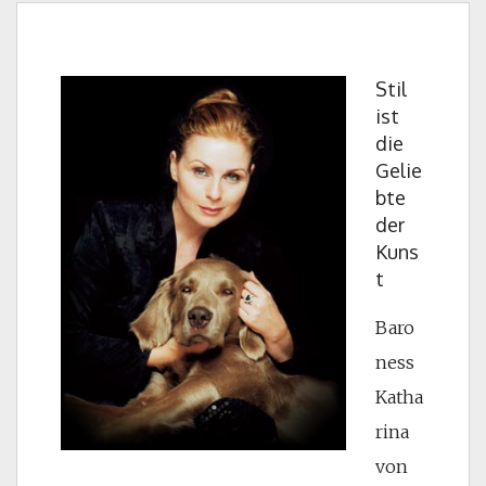
Stil
ist
die
Gelie
bte
der
Kuns
t
Baro
ness
Katha
rina
von