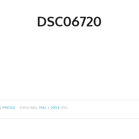
DSC06720
N
PRESSE
ORIGINAL
1942 × 2908
(PX)